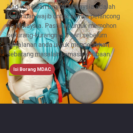
Kad Ketibaan Digital Malaysia adalah
keperluan wajib untuk semua pelancong
ke Malaysia. Pastikan untuk memohon
sekurang-kurangnya 3 hari sebelum
perjalanan anda untuk mengelakkan
sebarang masalah semasa ketibaan.
Isi Borang MDAC